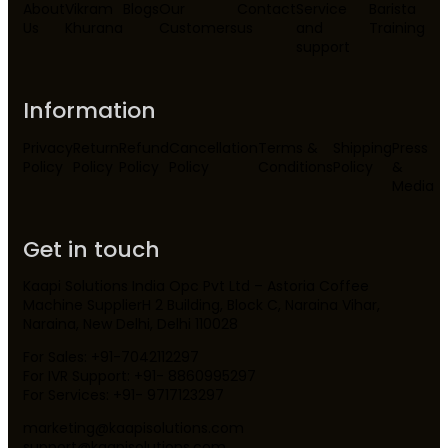
About
Vikram
Blogs
Our
Contact
Service
Barista
Us
Khurana
Customers
us
and
Training
support
Information
Privacy
Return
Refund
Cancellation
Terms &
Shipping
Press
Policy
Policy
Policy
Policy
Conditions
Policy
&
Media
Get in touch
Kaapi Solutions India Opc Pvt Ltd – Astoria Coffee
Machine SupplierH 2 Building, Block C, Naraina Vihar,
Naraina, New Delhi, Delhi 110028
For Sales: +91-7042112297
For IVR Support: +91- 8860995297
For Services: +91- 9717123297
marketing@kaapisolutions.com
support@kaapisolutions.com