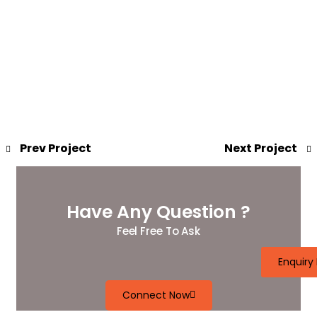
Prev Project
Next Project
Have Any Question ?
Feel Free To Ask
Enquiry
Connect Now